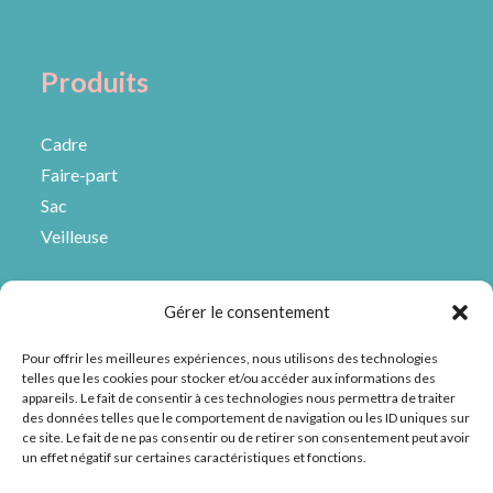
Produits
Cadre
Faire-part
Sac
Veilleuse
Liens utiles
Gérer le consentement
Pour offrir les meilleures expériences, nous utilisons des technologies
FAQ
telles que les cookies pour stocker et/ou accéder aux informations des
appareils. Le fait de consentir à ces technologies nous permettra de traiter
Mentions légales
des données telles que le comportement de navigation ou les ID uniques sur
CGV
ce site. Le fait de ne pas consentir ou de retirer son consentement peut avoir
un effet négatif sur certaines caractéristiques et fonctions.
Contact